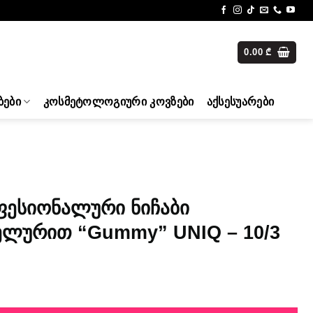
0.00
₾
ᲑᲔᲑᲘ
ᲙᲝᲡᲛᲔᲢᲝᲚᲝᲒᲘᲣᲠᲘ ᲙᲝᲕᲖᲔᲑᲘ
ᲐᲥᲡᲔᲡᲣᲐᲠᲔᲑᲘ
ფესიონალური ნიჩაბი
ელურით “Gummy” UNIQ – 10/3
ჩაბი სილიკონის სახელურით "Gummy" UNIQ - 10/3 quantity