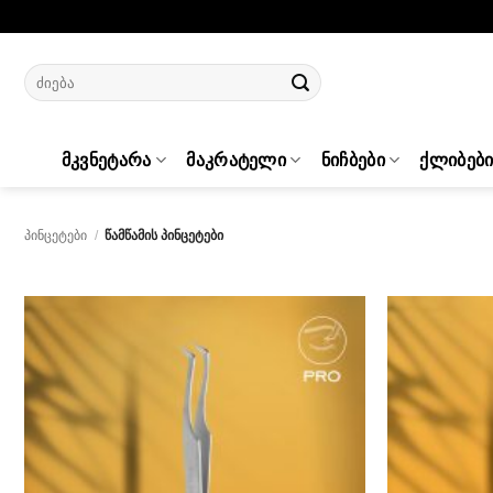
Skip
to
content
Search
for:
ᲛᲙᲕᲜᲔᲢᲐᲠᲐ
ᲛᲐᲙᲠᲐᲢᲔᲚᲘ
ᲜᲘᲩᲑᲔᲑᲘ
ᲥᲚᲘᲑᲔᲑ
ᲞᲘᲜᲪᲔᲢᲔᲑᲘ
/
ᲬᲐᲛᲬᲐᲛᲘᲡ ᲞᲘᲜᲪᲔᲢᲔᲑᲘ