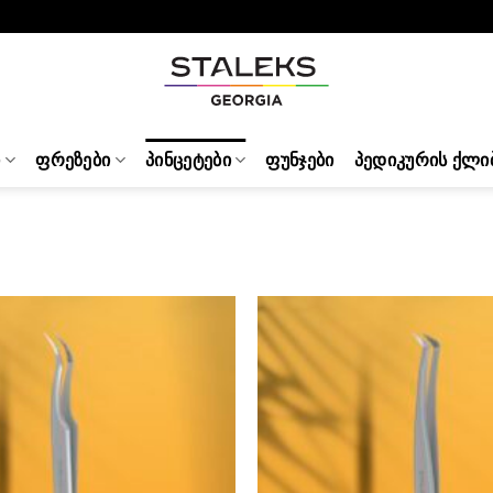
Ი
ᲤᲠᲔᲖᲔᲑᲘ
ᲞᲘᲜᲪᲔᲢᲔᲑᲘ
ᲤᲣᲜᲯᲔᲑᲘ
ᲞᲔᲓᲘᲙᲣᲠᲘᲡ ᲥᲚᲘ