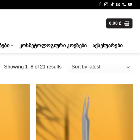
0.00
₾
ᲑᲔᲑᲘ
ᲙᲝᲡᲛᲔᲢᲝᲚᲝᲒᲘᲣᲠᲘ ᲙᲝᲕᲖᲔᲑᲘ
ᲐᲥᲡᲔᲡᲣᲐᲠᲔᲑᲘ
Sorted
Showing 1–8 of 21 results
by
latest