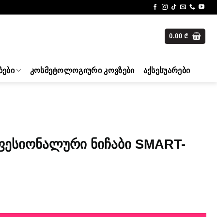
0.00
₾
ᲑᲔᲑᲘ
ᲙᲝᲡᲛᲔᲢᲝᲚᲝᲒᲘᲣᲠᲘ ᲙᲝᲕᲖᲔᲑᲘ
ᲐᲥᲡᲔᲡᲣᲐᲠᲔᲑᲘ
ფესიონალური ნიჩაბი SMART-
ჩაბი SMART-51/2 quantity