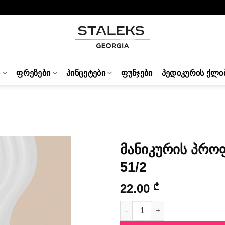
Ი
ᲤᲠᲔᲖᲔᲑᲘ
ᲞᲘᲜᲪᲔᲢᲔᲑᲘ
ᲤᲣᲜᲯᲔᲑᲘ
ᲞᲔᲓᲘᲙᲣᲠᲘᲡ ᲥᲚᲘ
მანიკურის პრო
51/2
22.00
₾
მანიკურის პროფესიონალური ნი