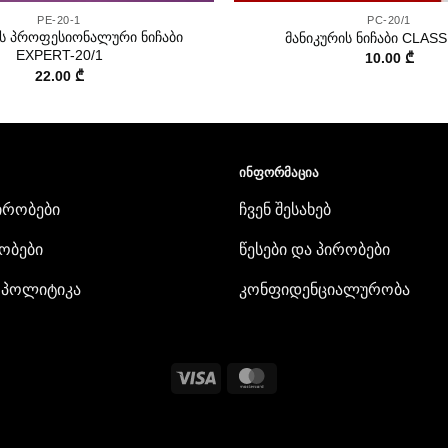
PE-20-1
PC-20/1
ს პროფესიონალური ნიჩაბი
მანიკურის ნიჩაბი CLASS
EXPERT-20/1
10.00
₾
22.00
₾
ᲘᲜᲤᲝᲠᲛᲐᲪᲘᲐ
ირობები
ჩვენ შესახებ
ობები
წესები და პირობები
 პოლიტიკა
კონფიდენციალურობა
Visa
MasterCard